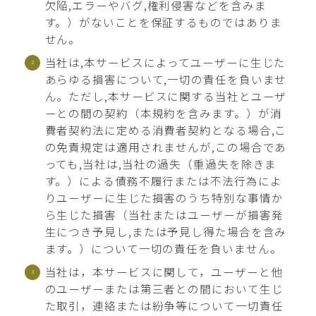
欠陥,エラーやバグ,権利侵害などを含みま
す。）がないことを保証するものではありま
せん。
当社は,本サービスによってユーザーに生じた
あらゆる損害について,一切の責任を負いませ
ん。ただし,本サービスに関する当社とユーザ
ーとの間の契約（本規約を含みます。）が消
費者契約法に定める消費者契約となる場合,こ
の免責規定は適用されませんが,この場合であ
っても,当社は,当社の過失（重過失を除きま
す。）による債務不履行または不法行為によ
りユーザーに生じた損害のうち特別な事情か
ら生じた損害（当社またはユーザーが損害発
生につき予見し,または予見し得た場合を含み
ます。）について一切の責任を負いません。
当社は，本サービスに関して，ユーザーと他
のユーザーまたは第三者との間において生じ
た取引，連絡または紛争等について一切責任