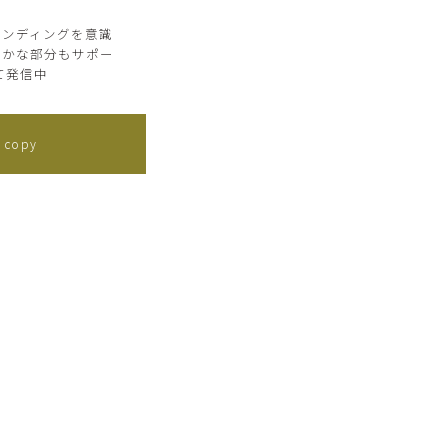
ランディングを意識
細かな部分もサポー
て発信中
 copy