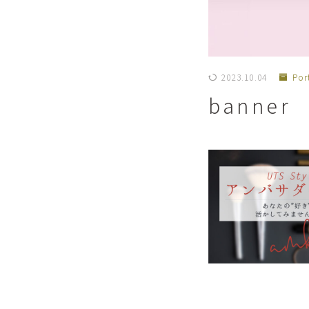
2023.10.04
Por
banner