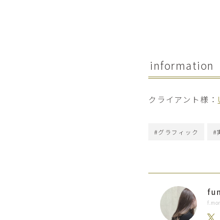
information
クライアント様：
#グラフィック
#
fu
f.m