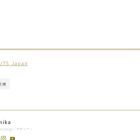
UTS Japan
実績
mika
ore design｜デザイナー