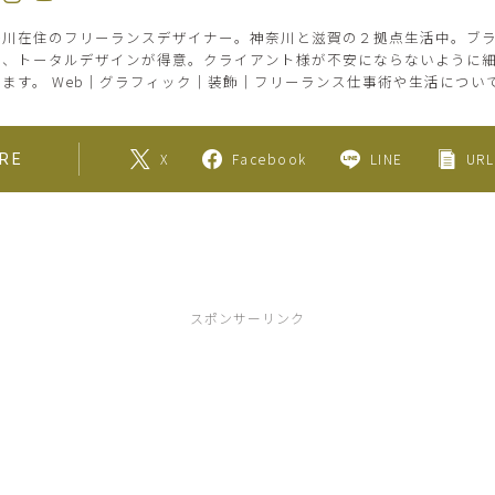
奈川在住のフリーランスデザイナー。神奈川と滋賀の２拠点生活中。ブ
た、トータルデザインが得意。クライアント様が不安にならないように
します。 Web｜グラフィック｜装飾｜フリーランス仕事術や生活につい
X
Facebook
LINE
URL
RE
スポンサーリンク